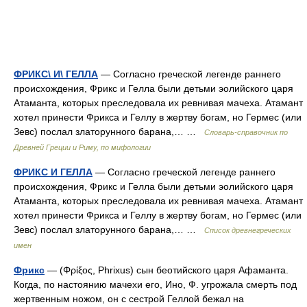
ФРИКС\ И\ ГЕЛЛА
— Согласно греческой легенде раннего
происхождения, Фрикс и Гелла были детьми эолийского царя
Атаманта, которых преследовала их ревнивая мачеха. Атамант
хотел принести Фрикса и Геллу в жертву богам, но Гермес (или
Зевс) послал златорунного барана,… …
Cловарь-справочник по
Древней Греции и Риму, по мифологии
ФРИКС И ГЕЛЛА
— Согласно греческой легенде раннего
происхождения, Фрикс и Гелла были детьми эолийского царя
Атаманта, которых преследовала их ревнивая мачеха. Атамант
хотел принести Фрикса и Геллу в жертву богам, но Гермес (или
Зевс) послал златорунного барана,… …
Список древнегреческих
имен
Фрикс
— (Φρίξος, Phrixus) сын беотийского царя Афаманта.
Когда, по настоянию мачехи его, Ино, Ф. угрожала смерть под
жертвенным ножом, он с сестрой Геллой бежал на