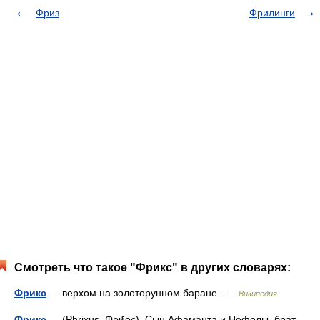
Фриз
Фрилинги
Смотреть что такое "Фрикс" в других словарях:
Фрикс
— верхом на золоторунном баране …
Википедия
Фрикс
— (Phrixus, Φρι̃ξος). Сын Афаманта и Нефелы, брат