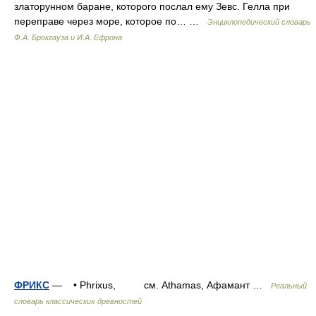
златорунном баране, которого послал ему Зевс. Гелла при
переправе через море, которое по… …
Энциклопедический словарь
Ф.А. Брокгауза и И.А. Ефрона
ФРИКС
— • Phrixus, см. Athamas, Афамант …
Реальный
словарь классических древностей