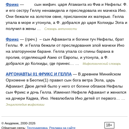
Фрикс
— сын мифич. царя Атаманта из Фив и Нефельг. Ф.
и его сестру Геллу ненавидела и преследовала их мачеха Ино.
Они бежали на золотом овне, присланном их матерью. Гелла
упала в море и утонула, а Ф. добрался до царя Колхиды Ээта и
получил в жены …
Словарь античности
Фрикс
— (греч.) – сын Афаманта и богини туч Нефелы, брат
Геллы. Ф. и Гелла бежали от преследования злой мачехи Ино
на златорунном баране. Гелла упала со спины барана в
пролив, отделяющий Азию от Европы, и утонула, а Ф.
добрался до Колхиды, где принес… …
Мифологический словарь
АРГОНАВТЫ 01 ФРИКС И ГЕЛЛА
— В древнем Минийском
Орхомене в Беотии(1) правил сын бога ветра Эола, царь
Афамант. Двое детей было у него от богини облаков Нефелы
сын Фрикс и дочь Гелла. Изменил Нефеле Афамант и женился
на дочери Кадма, Ино. Невзлюбила Ино детей от первого… …
Энциклопедия мифологии
© Академик, 2000-2026
18+
Обратная связь:
Техподдержка
,
Реклама на сайте