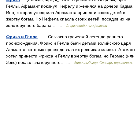
Геллы. Афамант покинул Нефелу и женился на дочери Кадма
Ино, которая уговорила Афаманта принести своих детей в
жертву богам. Но Нефела спасла своих детей, посадив их на
золоторунного барана,… …
Энциклопедия мифологии
Фрикс и Гелла
— Согласно греческой легенде раннего
происхождения, Фрикс и Гелла были детьми эолийского царя
Атаманта, которых преследовала их ревнивая мачеха. Атамант
хотел принести Фрикса и Геллу в жертву богам, но Гермес (или
Зевс) послал златорунного… …
Античный мир. Словарь-справочник.