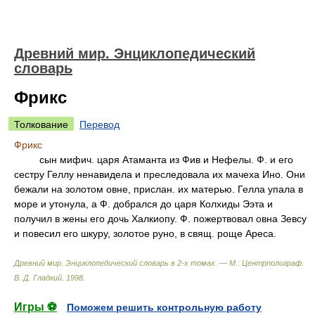
Древний мир. Энциклопедический
словарь
Фрикс
Толкование
Перевод
Фрикс
сын мифич. царя Атаманта из Фив и Нефелы. Ф. и его
сестру Геллу ненавидела и преследовала их мачеха Ино. Они
бежали на золотом овне, прислан. их матерью. Гелла упала в
море и утонула, а Ф. добрался до царя Колхиды Ээта и
получил в жены его дочь Халкиопу. Ф. пожертвовал овна Зевсу
и повесил его шкуру, золотое руно, в свящ. роще Ареса.
Древний мир. Энциклопедический словарь в 2-х томах. — М.: Центрполиграф
.
В. Д. Гладкий
.
1998
.
Игры ⚽
Поможем решить контрольную работу